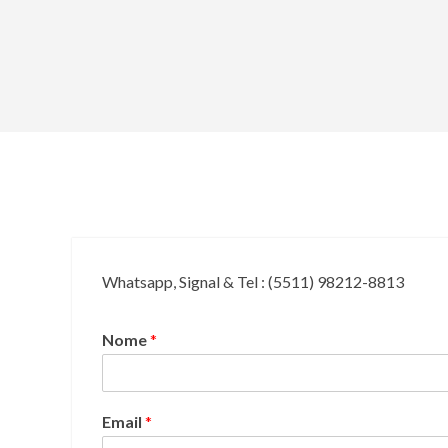
Skip
to
content
Whatsapp, Signal & Tel : (5511) 98212-8813
Nome
*
Email
*